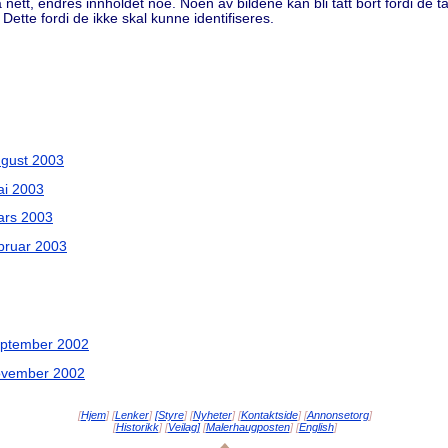
å nett, endres innholdet noe. Noen av bildene kan bli tatt bort fordi de 
. Dette fordi de ikke skal kunne identifiseres.
ugust 2003
ai 2003
ars 2003
ebruar 2003
eptember 2002
november 2002
[
Hjem
] [
Lenker
]
[Styre
] [
Nyheter
] [
Kontaktside
] [
Annonsetorg
]
[
Historikk
] [
Veilag]
[
Malerhaugposten
] [
English
]