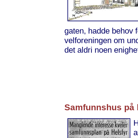
gaten, hadde behov f
velforeningen om und
det aldri noen enighe
Samfunnshus på h
H
a