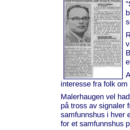
"
b
s
R
v
B
e
A
interesse fra folk o
Malerhaugen vel hadd
på tross av signaler
samfunnshus i hver e
for et samfunnshus 