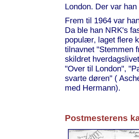
London. Der var han E
Frem til 1964 var han
Da ble han NRK's fas
populær, laget flere 
tilnavnet "Stemmen f
skildret hverdagslivet
"Over til London", "P
svarte døren" ( Asc
med Hermann).
Postmesterens ka