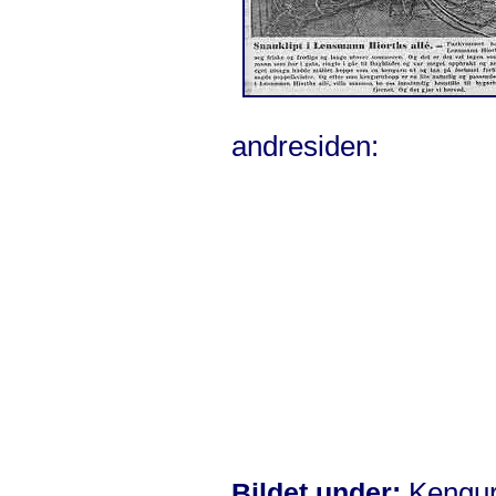
andresiden:
Kengur
Bildet under: