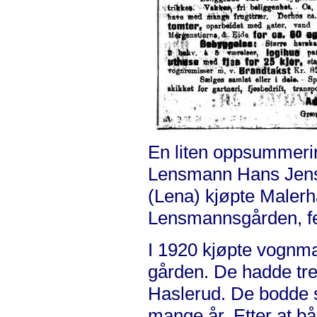
En liten oppsummerin
Lensmann Hans Jens
(Lena) kjøpte Malerh
Lensmannsgården, fen
I 1920 kjøpte vognm
gården. De hadde tre
Haslerud. De bodde 
mange år. Etter at b