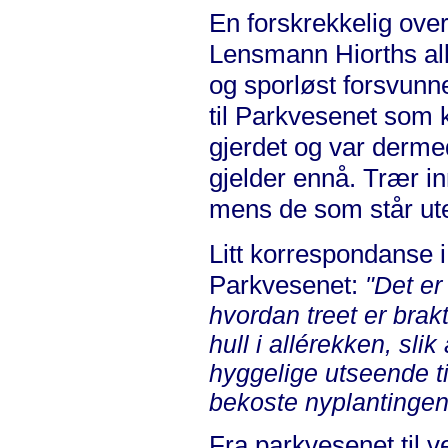
En forskrekkelig overs
Lensmann Hiorths allé
og sporløst forsvunn
til Parkvesenet som k
gjerdet og var derme
gjelder ennå. Trær in
mens de som står ute
Litt korrespondanse i
Parkvesenet:
"Det er
hvordan treet er brak
hull i allérekken, slik
hyggelige utseende ti
bekoste nyplantingen
Fra parkvesenet til v