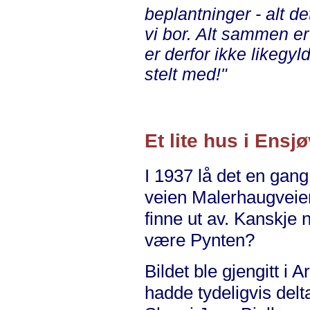
beplantninger - alt 
vi bor. Alt sammen e
er derfor ikke likegyld
stelt med!"
Et lite hus i Ensj
I 1937 lå det en gang
veien Malerhaugveien
finne ut av. Kanskje
være Pynten?
Bildet ble gjengitt i
hadde tydeligvis delt