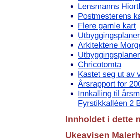
Lensmanns Hiorths
Postmesterens ka
Flere gamle kart
Utbyggingsplaner
Arkitektene Morg
Utbyggingsplaner
Chricotomta
Kastet seg ut av v
Årsrapport for 20
Innkalling til års
Fyrstikkalléen 2 
Innholdet i dett
Ukeavisen Maler