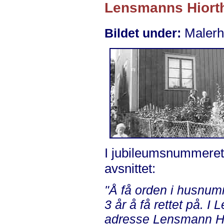
Lensmanns Hiorths
Malerha
Bildet under:
I jubileumsnummeret t
avsnittet:
"Å få orden i husnum
3 år å få rettet på. 
adresse Lensmann Hio