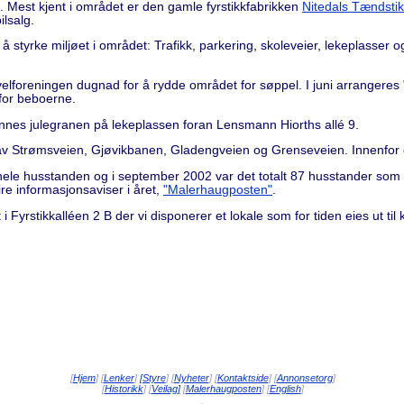
. Mest kjent i området er den gamle fyrstikkfabrikken
Nitedals Tændstik
ilsalg.
 å styrke miljøet i området: Trafikk, parkering, skoleveier, lekeplasser 
 velforeningen dugnad for å rydde området for søppel. I juni arranger
 for beboerne.
nnes julegranen på lekeplassen foran Lensmann Hiorths allé 9.
av Strømsveien, Gjøvikbanen, Gladengveien og Grenseveien. Innenfor 
e husstanden og i september 2002 var det totalt 87 husstander som v
ire informasjonsaviser i året,
"Malerhaugposten"
.
i Fyrstikkalléen 2 B der vi disponerer et lokale som for tiden eies ut til
[
Hjem
] [
Lenker
]
[Styre
] [
Nyheter
] [
Kontaktside
] [
Annonsetorg
]
[
Historikk
] [
Veilag]
[
Malerhaugposten
] [
English
]