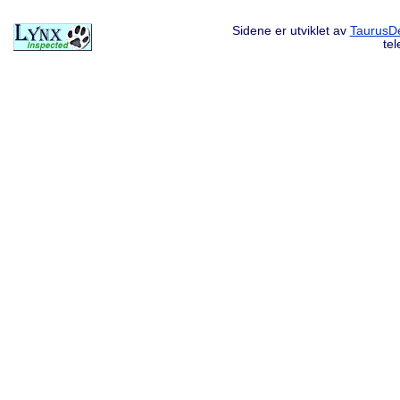
Sidene er utviklet av
TaurusDe
te