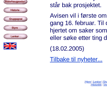
står bak prosjektet.
Avisen vil i første 
gang 16. februar. Til
hjertet om saker so
eller søke etter ting 
(18.02.2005)
Tilbake til nyheter...
[
Hjem
] [
Lenker
]
[St
[
Historikk
] [
Vei