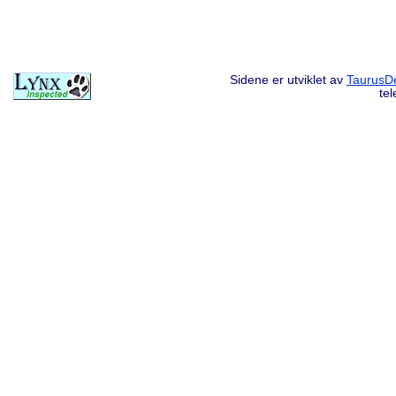
Sidene er utviklet av
TaurusDe
te