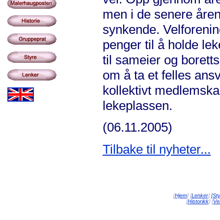
men i de senere åren
synkende. Velforening
penger til å holde le
til sameier og borett
om å ta et felles ansv
kollektivt medlemskap 
lekeplassen.
(06.11.2005)
Tilbake til nyheter...
[
Hjem
] [
Lenker
]
[St
[
Historikk
] [
Vei