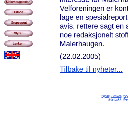
Velforeningen er kont
lage en spesialrepor
avis, rettere sagt en
noe redaksjonelt stof
Malerhaugen.
(22.02.2005)
Tilbake til nyheter...
[
Hjem
] [
Lenker
]
[St
[
Historikk
] [
Vei