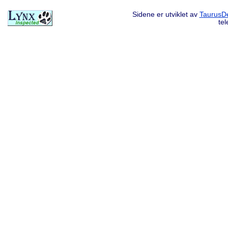
Sidene er utviklet av
TaurusDe
te