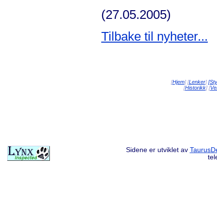
(27.05.2005)
Tilbake til nyheter...
[
Hjem
] [
Lenker
]
[St
[
Historikk
] [
Vei
Sidene er utviklet av
TaurusDe
te