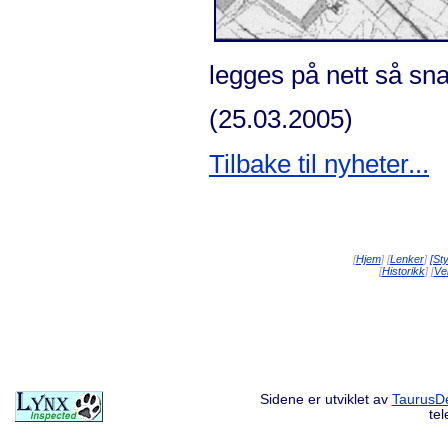
legges på nett så sna
(25.03.2005)
Tilbake til nyheter...
[
Hjem
] [
Lenker
]
[St
[
Historikk
] [
Vei
Sidene er utviklet av
TaurusDe
te