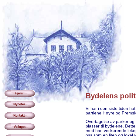
Bydelens polit
Vi har i den siste tiden ha
partiene Høyre og Fremskr
Overtagelse av parker og p
plasser til bydelene. Dett
med han vedrørende lekepl
oss som en liten og lokal ve