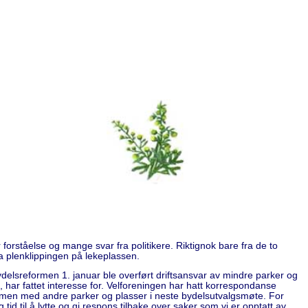
or forståelse og mange svar fra politikere. Riktignok bare fra de to
a plenklippingen på lekeplassen.
bydelsreformen 1. januar ble overført driftsansvar av mindre parker og
, har fattet interesse for. Velforeningen har hatt korrespondanse
ammen med andre parker og plasser i neste bydelsutvalgsmøte. For
 tid til å lytte og gi respons tilbake over saker som vi er opptatt av.