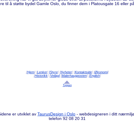
re til å støtte bydel Gamle Oslo, du finner dem i Platousgate 16 eller p
[
Hjem
] [
Lenker
]
[Styre
] [
Nyheter
] [
Kontaktside
] [
Økonomi
]
[
Historikk
] [
Veilag]
[
Malerhaugposten
] [
English
]
Toppen
idene er utviklet av
TaurusDesign i Oslo
- webdesigneren i ditt nærmilj
telefon 92 08 20 31