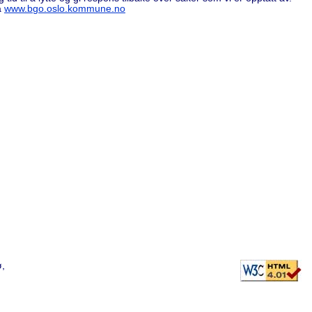
å
www.bgo.oslo.kommune.no
ø,