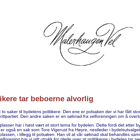
ikere tar beboerne alvorlig
tt to saker til bydelens politikere. Den ene er polsaken der vi har fått st
ittpartiet. Den andre saken er en søknad fra velforeningen om å overt
lasser har i høst vært et stort tema for bydelen. Dette fordi det etter 
e er også en sak som Tore Vigerust fra Høyre, nestleder i bydelsutvalget
assen, i tillegg til polsaken. Han vil at vår søknad skal behandles s
lforening har vi gitt utrykk for glede over at politikerne i bydelen tar seg