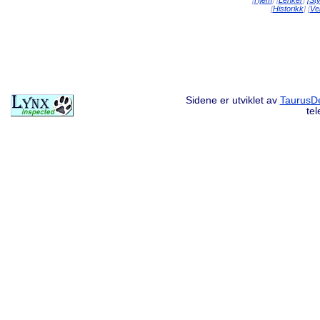
[
Hjem
] [
Lenker
]
[St
[
Historikk
] [
Vei
Sidene er utviklet av
TaurusDe
te