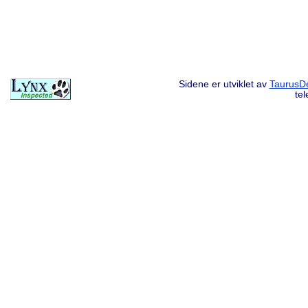
Sidene er utviklet av
TaurusDe
te