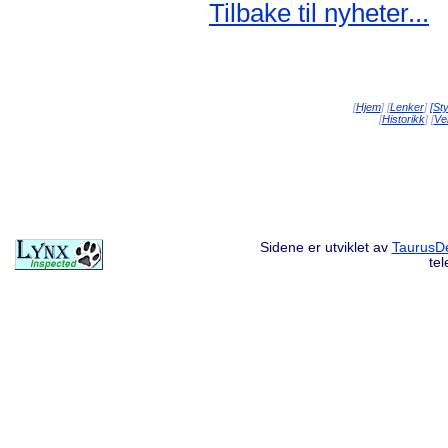
Tilbake til nyheter...
[
Hjem
] [
Lenker
]
[St
[
Historikk
] [
Vei
Sidene er utviklet av
TaurusDe
te