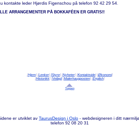
du kontakte leder Hjørdis Figenschou på telefon 92 42 29 54.
ALLE ARRANGEMENTER PÅ BOKKAFÉEN ER GRATIS!!
[
Hjem
] [
Lenker
]
[Styre
] [
Nyheter
] [
Kontaktside
] [
Økonomi
]
[
Historikk
] [
Veilag]
[
Malerhaugposten
] [
English
]
Toppen
idene er utviklet av
TaurusDesign i Oslo
- webdesigneren i ditt nærmilj
telefon 92 08 20 31