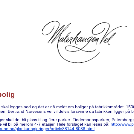
bolig
kal legges ned og det er nå meldt om boliger på fabrikkområdet. 1500 b
n. Bertrand Narvesens vei vil delvis forsvinne da fabrikken ligger på b
ger skal det bli plass til og flere parker: Tiedemannsparken, Petersbo
vil bli på mellom 4-7 etasjer. Hele forslaget kan leses på:
http://www.p
une.no/plankunngjoringer/article88144-8036.html