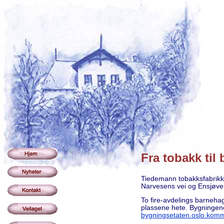
Fra tobakk til 
Tiedemann tobakksfabrikk s
Narvesens vei og Ensjøveie
To fire-avdelings barneha
plassene hete. Bygningene 
bygningsetaten.oslo.komm