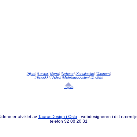
[
Hjem
] [
Lenker
]
[Styre
] [
Nyheter
] [
Kontaktside
] [
Økonomi
]
[
Historikk
] [
Veilag]
[
Malerhaugposten
] [
English
]
Toppen
idene er utviklet av
TaurusDesign i Oslo
- webdesigneren i ditt nærmilj
telefon 92 08 20 31