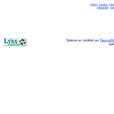
[
Hjem
] [
Lenker
]
[St
[
Historikk
] [
Vei
Sidene er utviklet av
TaurusDe
te