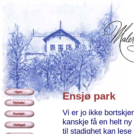
Ensjø park
Vi er jo ikke bortskj
kanskje få en helt ny 
til stadighet kan le