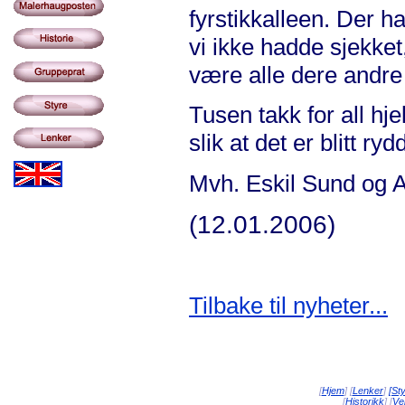
fyrstikkalleen. Der h
vi ikke hadde sjekket
være alle dere andre s
Tusen takk for all hje
slik at det er blitt ry
Mvh. Eskil Sund og 
(12.01.2006)
Tilbake til nyheter...
[
Hjem
] [
Lenker
]
[St
[
Historikk
] [
Vei