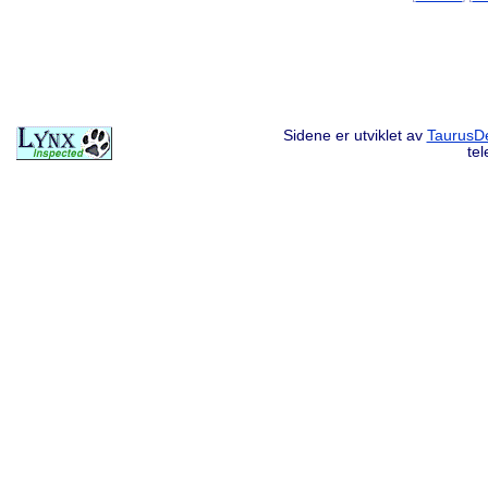
Sidene er utviklet av
TaurusDe
te