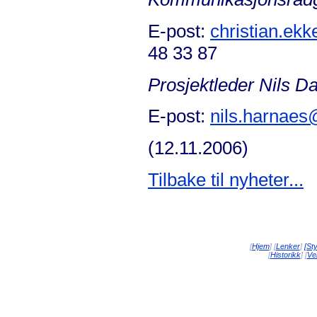
E-post:
christian.ek
48 33 87
Prosjektleder Nils D
E-post:
nils.harnae
(12.11.2006)
Tilbake til nyheter...
[
Hjem
] [
Lenker
]
[St
[
Historikk
] [
Vei