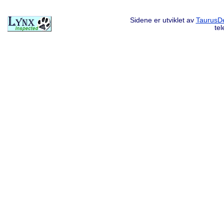
Sidene er utviklet av
TaurusDe
te