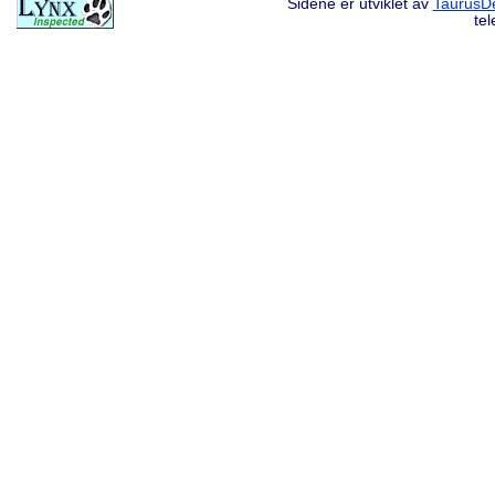
Sidene er utviklet av
TaurusDe
te