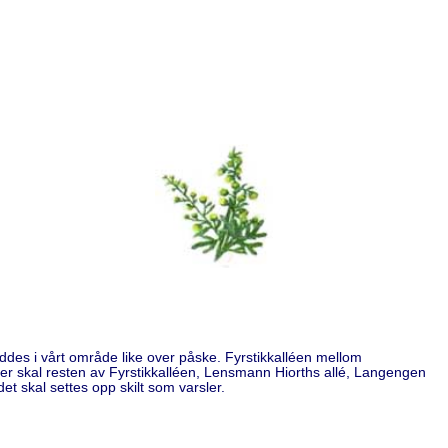
yddes i vårt område like over påske. Fyrstikkalléen mellom
tter skal resten av Fyrstikkalléen, Lensmann Hiorths allé, Langengen
et skal settes opp skilt som varsler.