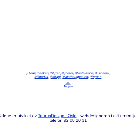
[
Hjem
] [
Lenker
]
[Styre
] [
Nyheter
] [
Kontaktside
] [
Økonomi
]
[
Historikk
] [
Veilag]
[
Malerhaugposten
] [
English
]
Toppen
idene er utviklet av
TaurusDesign i Oslo
- webdesigneren i ditt nærmilj
telefon 92 08 20 31