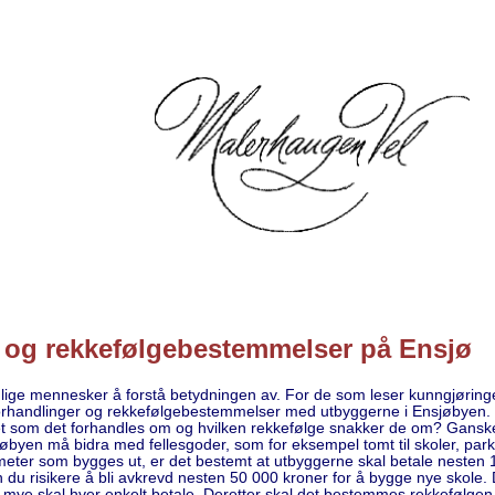
 og rekkefølgebestemmelser på Ensjø
nlige mennesker å forstå betydningen av. For de som leser kunngjøringe
orhandlinger og rekkefølgebestemmelser med utbyggerne i Ensjøbyen. S
 som det forhandles om og hvilken rekkefølge snakker de om? Ganske e
øbyen må bidra med fellesgoder, som for eksempel tomt til skoler, par
meter som bygges ut, er det bestemt at utbyggerne skal betale nesten 
du risikere å bli avkrevd nesten 50 000 kroner for å bygge nye skole. Det
mye skal hver enkelt betale. Deretter skal det bestemmes rekkefølgen. 