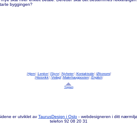
starte byggingen?
[
Hjem
] [
Lenker
]
[Styre
] [
Nyheter
] [
Kontaktside
] [
Økonomi
]
[
Historikk
] [
Veilag]
[
Malerhaugposten
] [
English
]
Toppen
idene er utviklet av
TaurusDesign i Oslo
- webdesigneren i ditt nærmilj
telefon 92 08 20 31