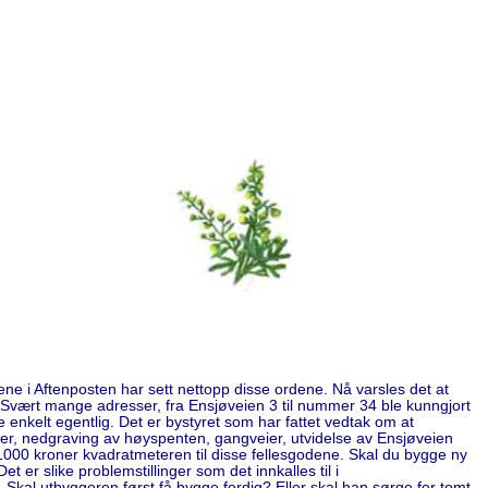
ne i Aftenposten har sett nettopp disse ordene. Nå varsles det at
vært mange adresser, fra Ensjøveien 3 til nummer 34 ble kunngjort
nkelt egentlig. Det er bystyret som har fattet vedtak om at
ker, nedgraving av høyspenten, gangveier, utvidelse av Ensjøveien
1000 kroner kvadratmeteren til disse fellesgodene. Skal du bygge ny
 er slike problemstillinger som det innkalles til i
Skal utbyggeren først få bygge ferdig? Eller skal han sørge for tomt