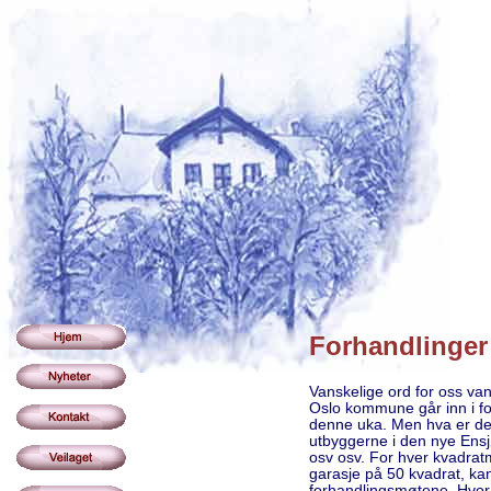
Forhandlinger
Vanskelige ord for oss va
Oslo kommune går inn i f
denne uka. Men hva er det
utbyggerne i den nye Ensj
osv osv. For hver kvadrat
garasje på 50 kvadrat, kan 
forhandlingsmøtene. Hvor 