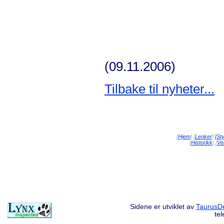
(09.11.2006)
Tilbake til nyheter...
[
Hjem
] [
Lenker
]
[St
[
Historikk
] [
Vei
Sidene er utviklet av
TaurusDe
te