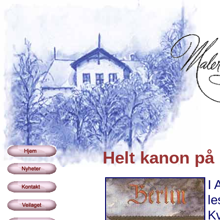
Helt kanon på
I 
le
Kv