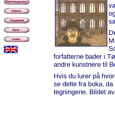
va
og
s
De
Ma
So
forfatterne bader i 
andre kunstnere til B
Hvis du lurer på hvor
se dette fra boka, da
tegningene. Bildet av